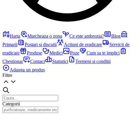
Harta
Marcheaza o zona
Ce este ambrozia?
Blog
Primarii
Postari si discutii
Actiuni de eradicare
Servicii de
eradicare
Produse
Medici
Poze
Cum sa te implici
Chestionar
Contact
Statistici
Termeni si conditii
Adauga un produs
Filtre
Categorii