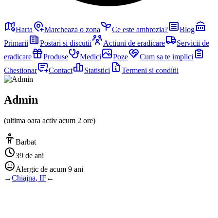
Harta
Marcheaza o zona
Ce este ambrozia?
Blog
Primarii
Postari si discutii
Actiuni de eradicare
Servicii de
eradicare
Produse
Medici
Poze
Cum sa te implici
Chestionar
Contact
Statistici
Termeni si conditii
Admin
(ultima oara activ
acum 2 ore
)
Barbat
39 de ani
Alergic de
acum 9 ani
→
Chiajna
,
IF
←