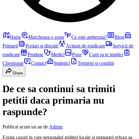
Harta
Marcheaza o zona
Ce este ambrozia?
Blog
Primarii
Postari si discutii
Actiuni de eradicare
Servicii de
eradicare
Produse
Medici
Poze
Cum sa te implici
Chestionar
Contact
Statistici
Termeni si conditii
Share
De ce sa continui sa trimiti
petitii daca primaria nu
raspunde?
Publicat
acum un an
de
Admin
Exista cazuri in care personalul politiei locale si primariei refuza sa