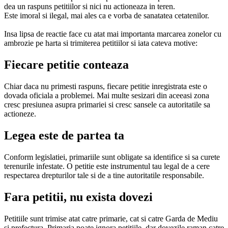
dea un raspuns petitiilor si nici nu actioneaza in teren.
Este imoral si ilegal, mai ales ca e vorba de sanatatea cetatenilor.
Insa lipsa de reactie face cu atat mai importanta marcarea zonelor cu
ambrozie pe harta si trimiterea petitiilor si iata cateva motive:
Fiecare petitie conteaza
Chiar daca nu primesti raspuns, fiecare petitie inregistrata este o
dovada oficiala a problemei. Mai multe sesizari din aceeasi zona
cresc presiunea asupra primariei si cresc sansele ca autoritatile sa
actioneze.
Legea este de partea ta
Conform legislatiei, primariile sunt obligate sa identifice si sa curete
terenurile infestate. O petitie este instrumentul tau legal de a cere
respectarea drepturilor tale si de a tine autoritatile responsabile.
Fara petitii, nu exista dovezi
Petitiile sunt trimise atat catre primarie, cat si catre Garda de Mediu
si prefectura. Primaria poate ignora petitiile, dar dovezile raman catre