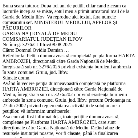
Buna seara tuturor. Dupa trei ani de petitii, chiar cand ziceam ca
lucrurile incep sa se miste, sotul meu a primit urmatorul mail de la
Garda de Mediu Ilfov. Va reproduc aici textul, fara numele
comisarului sef. MINISTERUL MEDIULUI, APELOR ȘI
PĂDURILOR
GARDA NAȚIONALĂ DE MEDIU
COMISARIATUL JUDEȚEAN ILFOV
Nr. înreg: 3276/CJ Ilfov/08.08.2025
Către: Domnul Ovidiu Damian …
Referitor la: Petiția dumneavoastră completată pe platforma HARTA
AMBROZIEI, direcționată către Garda Națională de Mediu,
înregistrată sub nr. 3276/2025 privind existența buruienii ambrozia
în zona comunei Gruiu, jud. Ilfov.
Stimate domn,
Având în vedere petiția dumneavoastră completată pe platforma
HARTA AMBROZIEI, direcționată către Garda Națională de
Mediu, înregistrată sub nr. 3276/2025 privind existența buruienii
ambrozia în zona comunei Gruiu, jud. Ilfov, precum Ordonanța nr.
27 din 2002 privind reglementarea activității de soluționare a
petițiilor, vă informăm următoarele:
Așa cum ați fost informat deja, toate petițiile dumneavoastră,
completate pe Platforma HARTA AMBROZIEI, care sunt
direcționate către Garda Națională de Mediu, făcând abuz de
resursele instituției noastre, vor fi clasate, până la finalizarea