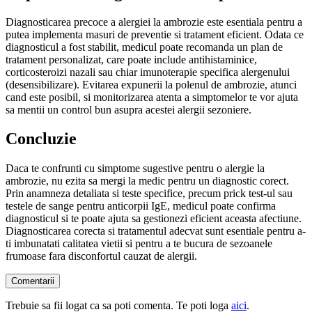
Diagnosticarea precoce a alergiei la ambrozie este esentiala pentru a
putea implementa masuri de preventie si tratament eficient. Odata ce
diagnosticul a fost stabilit, medicul poate recomanda un plan de
tratament personalizat, care poate include antihistaminice,
corticosteroizi nazali sau chiar imunoterapie specifica alergenului
(desensibilizare). Evitarea expunerii la polenul de ambrozie, atunci
cand este posibil, si monitorizarea atenta a simptomelor te vor ajuta
sa mentii un control bun asupra acestei alergii sezoniere.
Concluzie
Daca te confrunti cu simptome sugestive pentru o alergie la
ambrozie, nu ezita sa mergi la medic pentru un diagnostic corect.
Prin anamneza detaliata si teste specifice, precum prick test-ul sau
testele de sange pentru anticorpii IgE, medicul poate confirma
diagnosticul si te poate ajuta sa gestionezi eficient aceasta afectiune.
Diagnosticarea corecta si tratamentul adecvat sunt esentiale pentru a-
ti imbunatati calitatea vietii si pentru a te bucura de sezoanele
frumoase fara disconfortul cauzat de alergii.
Comentarii
Trebuie sa fii logat ca sa poti comenta.
Te poti loga
aici
.