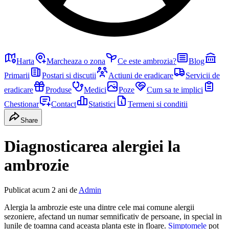
Harta
Marcheaza o zona
Ce este ambrozia?
Blog
Primarii
Postari si discutii
Actiuni de eradicare
Servicii de
eradicare
Produse
Medici
Poze
Cum sa te implici
Chestionar
Contact
Statistici
Termeni si conditii
Share
Diagnosticarea alergiei la
ambrozie
Publicat
acum 2 ani
de
Admin
Alergia la ambrozie este una dintre cele mai comune alergii
sezoniere, afectand un numar semnificativ de persoane, in special in
lunile de toamna cand aceasta planta este in floare.
Simptomele
pot