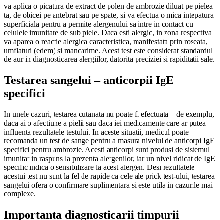
va aplica o picatura de extract de polen de ambrozie diluat pe pielea
ta, de obicei pe antebrat sau pe spate, si va efectua o mica intepatura
superficiala pentru a permite alergenului sa intre in contact cu
celulele imunitare de sub piele. Daca esti alergic, in zona respectiva
va aparea o reactie alergica caracteristica, manifestata prin roseata,
umflaturi (edem) si mancarime. Acest test este considerat standardul
de aur in diagnosticarea alergiilor, datorita preciziei si rapiditatii sale.
Testarea sangelui – anticorpii IgE
specifici
In unele cazuri, testarea cutanata nu poate fi efectuata – de exemplu,
daca ai o afectiune a pielii sau daca iei medicamente care ar putea
influenta rezultatele testului. In aceste situatii, medicul poate
recomanda un test de sange pentru a masura nivelul de anticorpi IgE
specifici pentru ambrozie. Acesti anticorpi sunt produsi de sistemul
imunitar in raspuns la prezenta alergenilor, iar un nivel ridicat de IgE
specific indica o sensibilizare la acest alergen. Desi rezultatele
acestui test nu sunt la fel de rapide ca cele ale prick test-ului, testarea
sangelui ofera o confirmare suplimentara si este utila in cazurile mai
complexe.
Importanta diagnosticarii timpurii