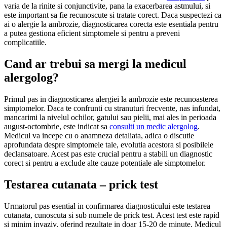
varia de la rinite si conjunctivite, pana la exacerbarea astmului, si
este important sa fie recunoscute si tratate corect. Daca suspectezi ca
ai o alergie la ambrozie, diagnosticarea corecta este esentiala pentru
a putea gestiona eficient simptomele si pentru a preveni
complicatiile.
Cand ar trebui sa mergi la medicul
alergolog?
Primul pas in diagnosticarea alergiei la ambrozie este recunoasterea
simptomelor. Daca te confrunti cu stranuturi frecvente, nas infundat,
mancarimi la nivelul ochilor, gatului sau pielii, mai ales in perioada
august-octombrie, este indicat sa
consulti un medic alergolog
.
Medicul va incepe cu o anamneza detaliata, adica o discutie
aprofundata despre simptomele tale, evolutia acestora si posibilele
declansatoare. Acest pas este crucial pentru a stabili un diagnostic
corect si pentru a exclude alte cauze potentiale ale simptomelor.
Testarea cutanata – prick test
Urmatorul pas esential in confirmarea diagnosticului este testarea
cutanata, cunoscuta si sub numele de prick test. Acest test este rapid
si minim invaziv, oferind rezultate in doar 15-20 de minute. Medicul