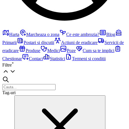
Harta
Marcheaza o zona
Ce este ambrozia?
Blog
Primarii
Postari si discutii
Actiuni de eradicare
Servicii de
eradicare
Produse
Medici
Poze
Cum sa te implici
Chestionar
Contact
Statistici
Termeni si conditii
*
Filtre
Tag-uri