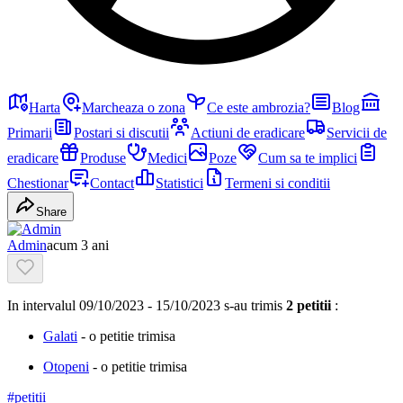
Harta
Marcheaza o zona
Ce este ambrozia?
Blog
Primarii
Postari si discutii
Actiuni de eradicare
Servicii de
eradicare
Produse
Medici
Poze
Cum sa te implici
Chestionar
Contact
Statistici
Termeni si conditii
Share
Admin
acum 3 ani
In intervalul 09/10/2023 - 15/10/2023 s-au trimis
2 petitii
:
Galati
- o petitie trimisa
Otopeni
- o petitie trimisa
#
petitii