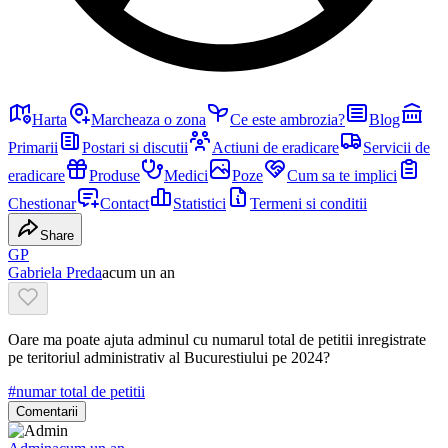
Harta
Marcheaza o zona
Ce este ambrozia?
Blog
Primarii
Postari si discutii
Actiuni de eradicare
Servicii de
eradicare
Produse
Medici
Poze
Cum sa te implici
Chestionar
Contact
Statistici
Termeni si conditii
Share
GP
Gabriela Preda
acum un an
Oare ma poate ajuta adminul cu numarul total de petitii inregistrate
pe teritoriul administrativ al Bucurestiului pe 2024?
#
numar total de petitii
Comentarii