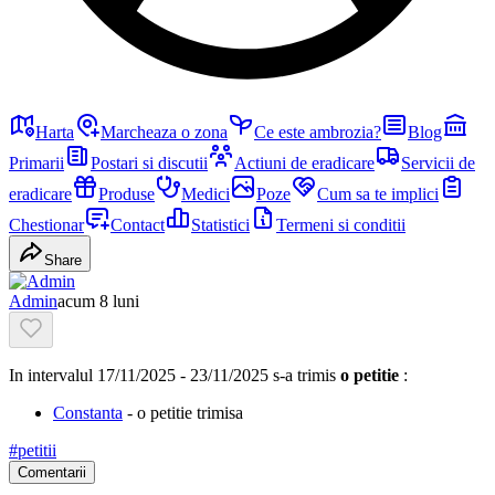
Harta
Marcheaza o zona
Ce este ambrozia?
Blog
Primarii
Postari si discutii
Actiuni de eradicare
Servicii de
eradicare
Produse
Medici
Poze
Cum sa te implici
Chestionar
Contact
Statistici
Termeni si conditii
Share
Admin
acum 8 luni
In intervalul 17/11/2025 - 23/11/2025 s-a trimis
o petitie
:
Constanta
- o petitie trimisa
#
petitii
Comentarii