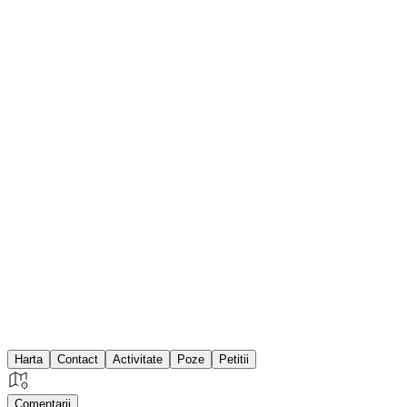
Harta
Contact
Activitate
Poze
Petitii
Comentarii