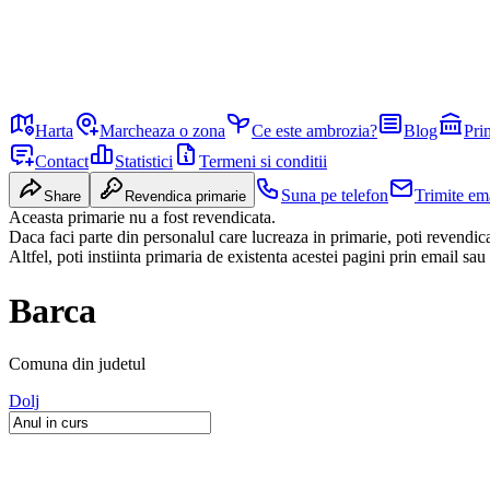
Harta
Marcheaza o zona
Ce este ambrozia?
Blog
Pri
Contact
Statistici
Termeni si conditii
Suna pe telefon
Trimite em
Share
Revendica primarie
Aceasta primarie nu a fost revendicata.
Daca faci parte din personalul care lucreaza in primarie, poti revendi
Altfel, poti instiinta primaria de existenta acestei pagini prin email sau
Barca
Comuna
din judetul
Dolj