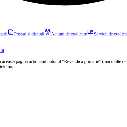
marii
Postari si discutii
Actiuni de eradicare
Servicii de eradica
ail
ca aceasta pagina actionand butonul "Revendica primarie" (mai multe det
 telefon.