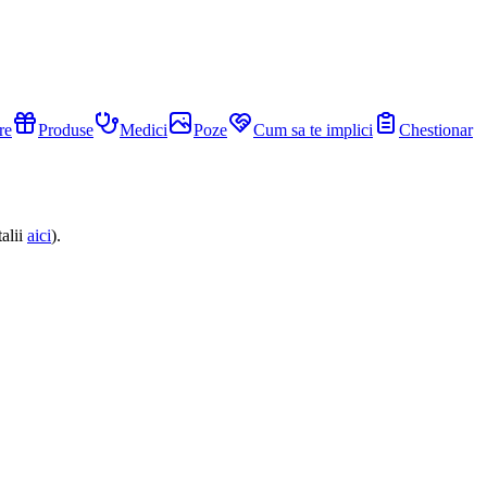
re
Produse
Medici
Poze
Cum sa te implici
Chestionar
alii
aici
).