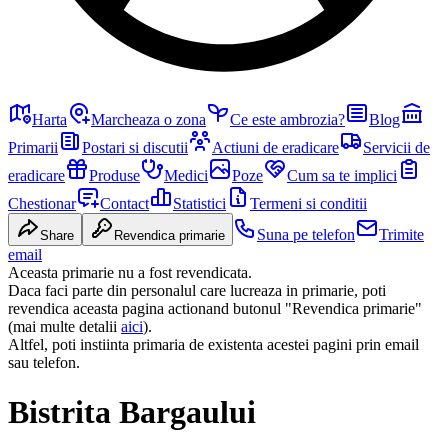
Harta
Marcheaza o zona
Ce este ambrozia?
Blog
Primarii
Postari si discutii
Actiuni de eradicare
Servicii de
eradicare
Produse
Medici
Poze
Cum sa te implici
Chestionar
Contact
Statistici
Termeni si conditii
Suna pe telefon
Trimite
Share
Revendica primarie
email
Aceasta primarie nu a fost revendicata.
Daca faci parte din personalul care lucreaza in primarie, poti
revendica aceasta pagina actionand butonul "Revendica primarie"
(mai multe detalii
aici
).
Altfel, poti instiinta primaria de existenta acestei pagini prin email
sau telefon.
Bistrita Bargaului