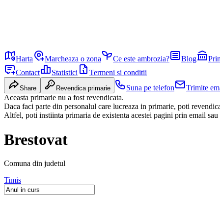
Harta
Marcheaza o zona
Ce este ambrozia?
Blog
Pri
Contact
Statistici
Termeni si conditii
Suna pe telefon
Trimite em
Share
Revendica primarie
Aceasta primarie nu a fost revendicata.
Daca faci parte din personalul care lucreaza in primarie, poti revendi
Altfel, poti instiinta primaria de existenta acestei pagini prin email sau
Brestovat
Comuna
din judetul
Timis