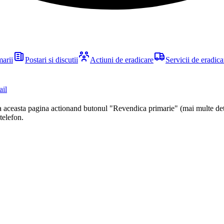
marii
Postari si discutii
Actiuni de eradicare
Servicii de eradica
ail
ca aceasta pagina actionand butonul "Revendica primarie" (mai multe det
 telefon.