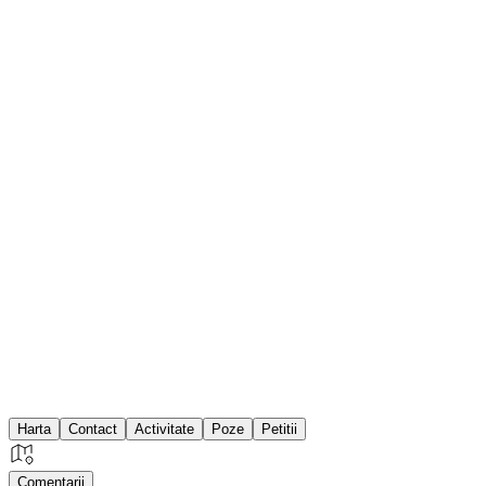
Harta
Contact
Activitate
Poze
Petitii
Comentarii