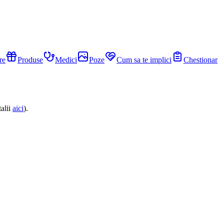
re
Produse
Medici
Poze
Cum sa te implici
Chestionar
alii
aici
).