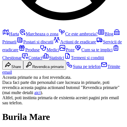
Harta
Marcheaza o zona
Ce este ambrozia?
Blog
Primarii
Postari si discutii
Actiuni de eradicare
Servicii de
eradicare
Produse
Medici
Poze
Cum sa te implici
Chestionar
Contact
Statistici
Termeni si conditii
Suna pe telefon
Trimite
Share
Revendica primarie
email
Aceasta primarie nu a fost revendicata.
Daca faci parte din personalul care lucreaza in primarie, poti
revendica aceasta pagina actionand butonul "Revendica primarie"
(mai multe detalii
aici
).
Altfel, poti instiinta primaria de existenta acestei pagini prin email
sau telefon.
Burila Mare