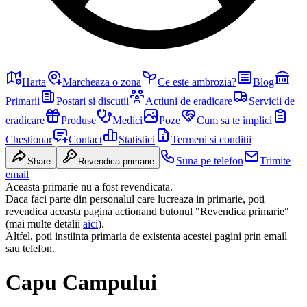
Harta
Marcheaza o zona
Ce este ambrozia?
Blog
Primarii
Postari si discutii
Actiuni de eradicare
Servicii de
eradicare
Produse
Medici
Poze
Cum sa te implici
Chestionar
Contact
Statistici
Termeni si conditii
Suna pe telefon
Trimite
Share
Revendica primarie
email
Aceasta primarie nu a fost revendicata.
Daca faci parte din personalul care lucreaza in primarie, poti
revendica aceasta pagina actionand butonul "Revendica primarie"
(mai multe detalii
aici
).
Altfel, poti instiinta primaria de existenta acestei pagini prin email
sau telefon.
Capu Campului