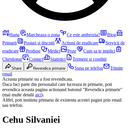
Harta
Marcheaza o zona
Ce este ambrozia?
Blog
Primarii
Postari si discutii
Actiuni de eradicare
Servicii de
eradicare
Produse
Medici
Poze
Cum sa te implici
Chestionar
Contact
Statistici
Termeni si conditii
Suna pe telefon
Trimite
Share
Revendica primarie
email
Aceasta primarie nu a fost revendicata.
Daca faci parte din personalul care lucreaza in primarie, poti
revendica aceasta pagina actionand butonul "Revendica primarie"
(mai multe detalii
aici
).
Altfel, poti instiinta primaria de existenta acestei pagini prin email
sau telefon.
Cehu Silvaniei