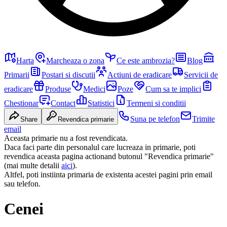
Harta
Marcheaza o zona
Ce este ambrozia?
Blog
Primarii
Postari si discutii
Actiuni de eradicare
Servicii de
eradicare
Produse
Medici
Poze
Cum sa te implici
Chestionar
Contact
Statistici
Termeni si conditii
Suna pe telefon
Trimite
Share
Revendica primarie
email
Aceasta primarie nu a fost revendicata.
Daca faci parte din personalul care lucreaza in primarie, poti
revendica aceasta pagina actionand butonul "Revendica primarie"
(mai multe detalii
aici
).
Altfel, poti instiinta primaria de existenta acestei pagini prin email
sau telefon.
Cenei