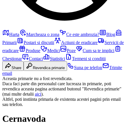
Harta
Marcheaza o zona
Ce este ambrozia?
Blog
Primarii
Postari si discutii
Actiuni de eradicare
Servicii de
eradicare
Produse
Medici
Poze
Cum sa te implici
Chestionar
Contact
Statistici
Termeni si conditii
Suna pe telefon
Trimite
Share
Revendica primarie
email
Aceasta primarie nu a fost revendicata.
Daca faci parte din personalul care lucreaza in primarie, poti
revendica aceasta pagina actionand butonul "Revendica primarie"
(mai multe detalii
aici
).
Altfel, poti instiinta primaria de existenta acestei pagini prin email
sau telefon.
Cernavoda