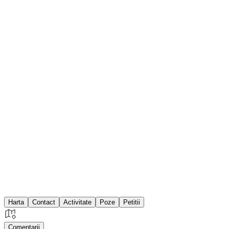
Harta
Contact
Activitate
Poze
Petitii
Comentarii