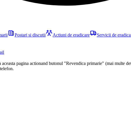
marii
Postari si discutii
Actiuni de eradicare
Servicii de eradica
ail
ca aceasta pagina actionand butonul "Revendica primarie" (mai multe det
 telefon.