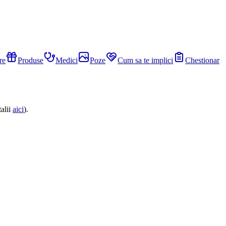
re
Produse
Medici
Poze
Cum sa te implici
Chestionar
alii
aici
).