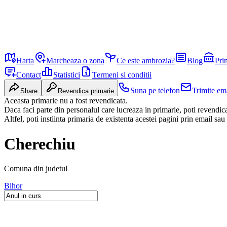
Harta
Marcheaza o zona
Ce este ambrozia?
Blog
Pri
Contact
Statistici
Termeni si conditii
Suna pe telefon
Trimite em
Share
Revendica primarie
Aceasta primarie nu a fost revendicata.
Daca faci parte din personalul care lucreaza in primarie, poti revendi
Altfel, poti instiinta primaria de existenta acestei pagini prin email sau
Cherechiu
Comuna
din judetul
Bihor