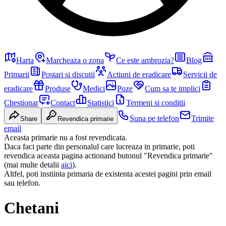
Harta
Marcheaza o zona
Ce este ambrozia?
Blog
Primarii
Postari si discutii
Actiuni de eradicare
Servicii de
eradicare
Produse
Medici
Poze
Cum sa te implici
Chestionar
Contact
Statistici
Termeni si conditii
Suna pe telefon
Trimite
Share
Revendica primarie
email
Aceasta primarie nu a fost revendicata.
Daca faci parte din personalul care lucreaza in primarie, poti
revendica aceasta pagina actionand butonul "Revendica primarie"
(mai multe detalii
aici
).
Altfel, poti instiinta primaria de existenta acestei pagini prin email
sau telefon.
Chetani