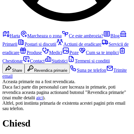
Harta
Marcheaza o zona
Ce este ambrozia?
Blog
Primarii
Postari si discutii
Actiuni de eradicare
Servicii de
eradicare
Produse
Medici
Poze
Cum sa te implici
Chestionar
Contact
Statistici
Termeni si conditii
Suna pe telefon
Trimite
Share
Revendica primarie
email
Aceasta primarie nu a fost revendicata.
Daca faci parte din personalul care lucreaza in primarie, poti
revendica aceasta pagina actionand butonul "Revendica primarie"
(mai multe detalii
aici
).
Altfel, poti instiinta primaria de existenta acestei pagini prin email
sau telefon.
Chiesd