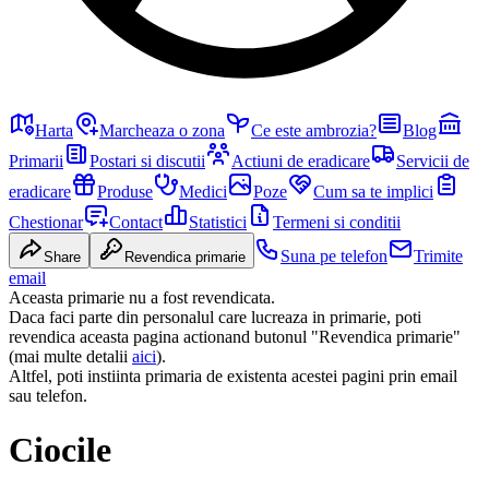
Harta
Marcheaza o zona
Ce este ambrozia?
Blog
Primarii
Postari si discutii
Actiuni de eradicare
Servicii de
eradicare
Produse
Medici
Poze
Cum sa te implici
Chestionar
Contact
Statistici
Termeni si conditii
Suna pe telefon
Trimite
Share
Revendica primarie
email
Aceasta primarie nu a fost revendicata.
Daca faci parte din personalul care lucreaza in primarie, poti
revendica aceasta pagina actionand butonul "Revendica primarie"
(mai multe detalii
aici
).
Altfel, poti instiinta primaria de existenta acestei pagini prin email
sau telefon.
Ciocile