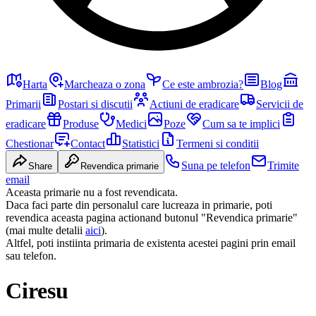
Harta
Marcheaza o zona
Ce este ambrozia?
Blog
Primarii
Postari si discutii
Actiuni de eradicare
Servicii de
eradicare
Produse
Medici
Poze
Cum sa te implici
Chestionar
Contact
Statistici
Termeni si conditii
Suna pe telefon
Trimite
Share
Revendica primarie
email
Aceasta primarie nu a fost revendicata.
Daca faci parte din personalul care lucreaza in primarie, poti
revendica aceasta pagina actionand butonul "Revendica primarie"
(mai multe detalii
aici
).
Altfel, poti instiinta primaria de existenta acestei pagini prin email
sau telefon.
Ciresu