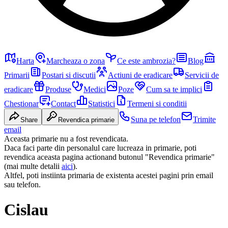
Harta
Marcheaza o zona
Ce este ambrozia?
Blog
Primarii
Postari si discutii
Actiuni de eradicare
Servicii de
eradicare
Produse
Medici
Poze
Cum sa te implici
Chestionar
Contact
Statistici
Termeni si conditii
Suna pe telefon
Trimite
Share
Revendica primarie
email
Aceasta primarie nu a fost revendicata.
Daca faci parte din personalul care lucreaza in primarie, poti
revendica aceasta pagina actionand butonul "Revendica primarie"
(mai multe detalii
aici
).
Altfel, poti instiinta primaria de existenta acestei pagini prin email
sau telefon.
Cislau