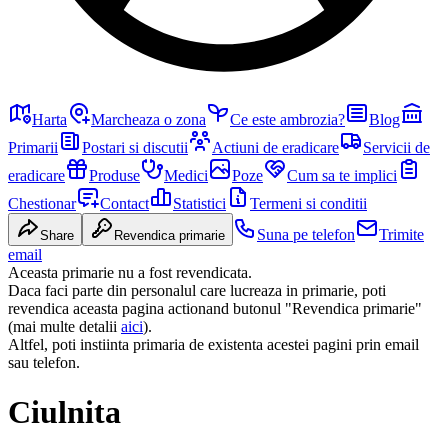
Harta
Marcheaza o zona
Ce este ambrozia?
Blog
Primarii
Postari si discutii
Actiuni de eradicare
Servicii de
eradicare
Produse
Medici
Poze
Cum sa te implici
Chestionar
Contact
Statistici
Termeni si conditii
Suna pe telefon
Trimite
Share
Revendica primarie
email
Aceasta primarie nu a fost revendicata.
Daca faci parte din personalul care lucreaza in primarie, poti
revendica aceasta pagina actionand butonul "Revendica primarie"
(mai multe detalii
aici
).
Altfel, poti instiinta primaria de existenta acestei pagini prin email
sau telefon.
Ciulnita