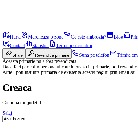
Harta
Marcheaza o zona
Ce este ambrozia?
Blog
Pri
Contact
Statistici
Termeni si conditii
Suna pe telefon
Trimite em
Share
Revendica primarie
Aceasta primarie nu a fost revendicata.
Daca faci parte din personalul care lucreaza in primarie, poti revendi
Altfel, poti instiinta primaria de existenta acestei pagini prin email sau
Creaca
Comuna
din judetul
Salaj