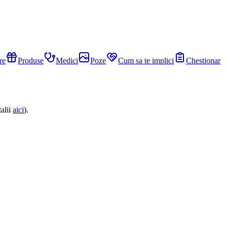
re
Produse
Medici
Poze
Cum sa te implici
Chestionar
alii
aici
).