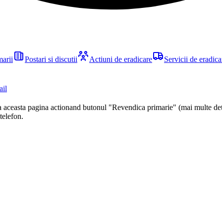
marii
Postari si discutii
Actiuni de eradicare
Servicii de eradica
ail
ca aceasta pagina actionand butonul "Revendica primarie" (mai multe det
 telefon.