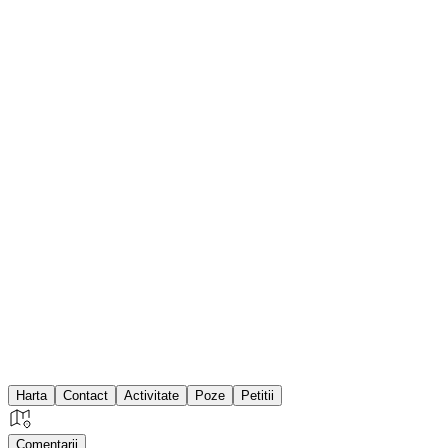
Harta
Contact
Activitate
Poze
Petitii
Comentarii