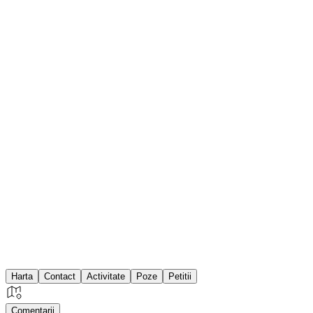
Harta
Contact
Activitate
Poze
Petitii
Comentarii