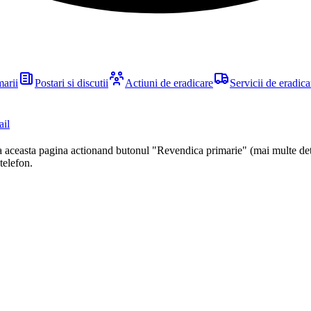
marii
Postari si discutii
Actiuni de eradicare
Servicii de eradica
ail
ca aceasta pagina actionand butonul "Revendica primarie" (mai multe det
 telefon.