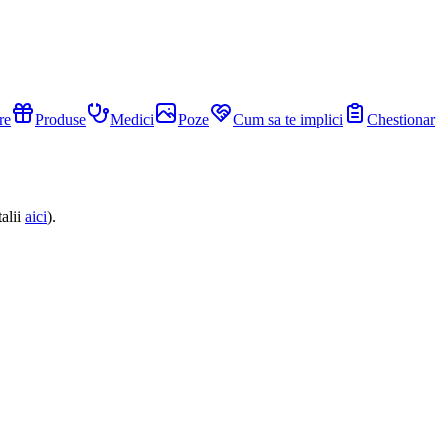
re
Produse
Medici
Poze
Cum sa te implici
Chestionar
alii
aici
).