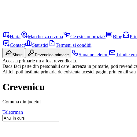
Harta
Marcheaza o zona
Ce este ambrozia?
Blog
Pri
Contact
Statistici
Termeni si conditii
Suna pe telefon
Trimite em
Share
Revendica primarie
Aceasta primarie nu a fost revendicata.
Daca faci parte din personalul care lucreaza in primarie, poti revendi
Altfel, poti instiinta primaria de existenta acestei pagini prin email sau
Crevenicu
Comuna
din judetul
Teleorman