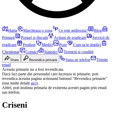
Harta
Marcheaza o zona
Ce este ambrozia?
Blog
Primarii
Postari si discutii
Actiuni de eradicare
Servicii de
eradicare
Produse
Medici
Poze
Cum sa te implici
Chestionar
Contact
Statistici
Termeni si conditii
Suna pe telefon
Trimite
Share
Revendica primarie
email
Aceasta primarie nu a fost revendicata.
Daca faci parte din personalul care lucreaza in primarie, poti
revendica aceasta pagina actionand butonul "Revendica primarie"
(mai multe detalii
aici
).
Altfel, poti instiinta primaria de existenta acestei pagini prin email
sau telefon.
Criseni