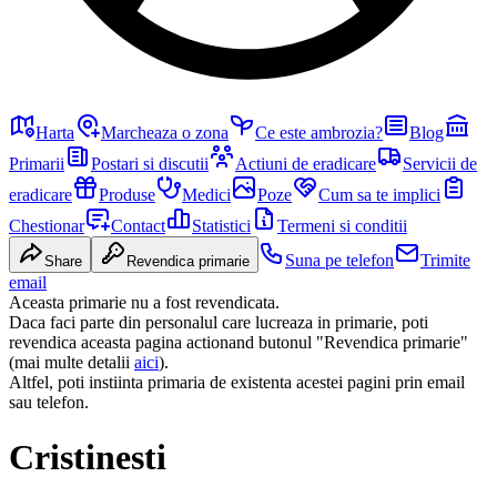
Harta
Marcheaza o zona
Ce este ambrozia?
Blog
Primarii
Postari si discutii
Actiuni de eradicare
Servicii de
eradicare
Produse
Medici
Poze
Cum sa te implici
Chestionar
Contact
Statistici
Termeni si conditii
Suna pe telefon
Trimite
Share
Revendica primarie
email
Aceasta primarie nu a fost revendicata.
Daca faci parte din personalul care lucreaza in primarie, poti
revendica aceasta pagina actionand butonul "Revendica primarie"
(mai multe detalii
aici
).
Altfel, poti instiinta primaria de existenta acestei pagini prin email
sau telefon.
Cristinesti