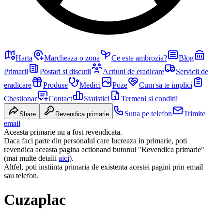
Harta
Marcheaza o zona
Ce este ambrozia?
Blog
Primarii
Postari si discutii
Actiuni de eradicare
Servicii de
eradicare
Produse
Medici
Poze
Cum sa te implici
Chestionar
Contact
Statistici
Termeni si conditii
Suna pe telefon
Trimite
Share
Revendica primarie
email
Aceasta primarie nu a fost revendicata.
Daca faci parte din personalul care lucreaza in primarie, poti
revendica aceasta pagina actionand butonul "Revendica primarie"
(mai multe detalii
aici
).
Altfel, poti instiinta primaria de existenta acestei pagini prin email
sau telefon.
Cuzaplac