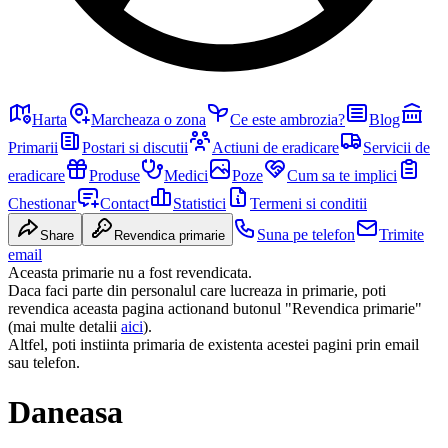
Harta
Marcheaza o zona
Ce este ambrozia?
Blog
Primarii
Postari si discutii
Actiuni de eradicare
Servicii de
eradicare
Produse
Medici
Poze
Cum sa te implici
Chestionar
Contact
Statistici
Termeni si conditii
Suna pe telefon
Trimite
Share
Revendica primarie
email
Aceasta primarie nu a fost revendicata.
Daca faci parte din personalul care lucreaza in primarie, poti
revendica aceasta pagina actionand butonul "Revendica primarie"
(mai multe detalii
aici
).
Altfel, poti instiinta primaria de existenta acestei pagini prin email
sau telefon.
Daneasa