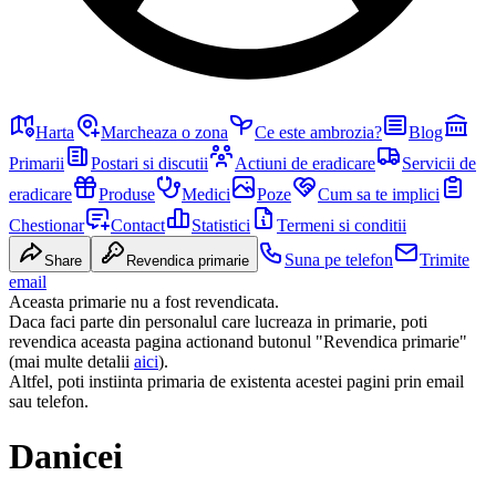
Harta
Marcheaza o zona
Ce este ambrozia?
Blog
Primarii
Postari si discutii
Actiuni de eradicare
Servicii de
eradicare
Produse
Medici
Poze
Cum sa te implici
Chestionar
Contact
Statistici
Termeni si conditii
Suna pe telefon
Trimite
Share
Revendica primarie
email
Aceasta primarie nu a fost revendicata.
Daca faci parte din personalul care lucreaza in primarie, poti
revendica aceasta pagina actionand butonul "Revendica primarie"
(mai multe detalii
aici
).
Altfel, poti instiinta primaria de existenta acestei pagini prin email
sau telefon.
Danicei