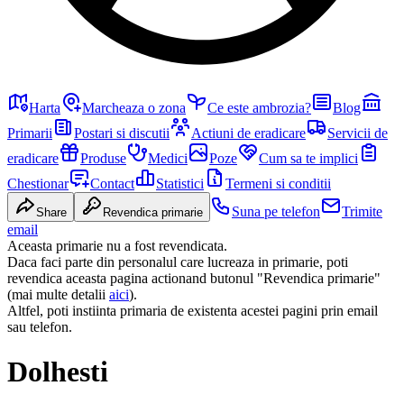
Harta
Marcheaza o zona
Ce este ambrozia?
Blog
Primarii
Postari si discutii
Actiuni de eradicare
Servicii de
eradicare
Produse
Medici
Poze
Cum sa te implici
Chestionar
Contact
Statistici
Termeni si conditii
Suna pe telefon
Trimite
Share
Revendica primarie
email
Aceasta primarie nu a fost revendicata.
Daca faci parte din personalul care lucreaza in primarie, poti
revendica aceasta pagina actionand butonul "Revendica primarie"
(mai multe detalii
aici
).
Altfel, poti instiinta primaria de existenta acestei pagini prin email
sau telefon.
Dolhesti