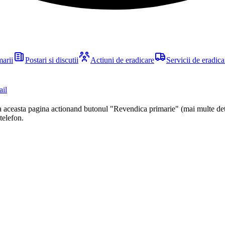
marii
Postari si discutii
Actiuni de eradicare
Servicii de eradica
ail
ca aceasta pagina actionand butonul "Revendica primarie" (mai multe det
 telefon.