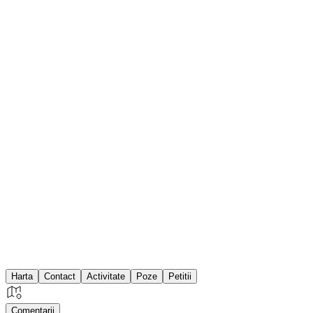
Harta
Contact
Activitate
Poze
Petitii
Comentarii