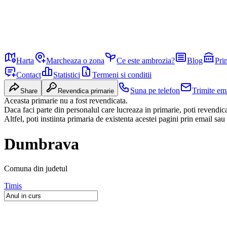
Harta
Marcheaza o zona
Ce este ambrozia?
Blog
Pri
Contact
Statistici
Termeni si conditii
Suna pe telefon
Trimite em
Share
Revendica primarie
Aceasta primarie nu a fost revendicata.
Daca faci parte din personalul care lucreaza in primarie, poti revendi
Altfel, poti instiinta primaria de existenta acestei pagini prin email sau
Dumbrava
Comuna
din judetul
Timis