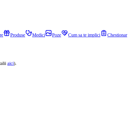
re
Produse
Medici
Poze
Cum sa te implici
Chestionar
alii
aici
).