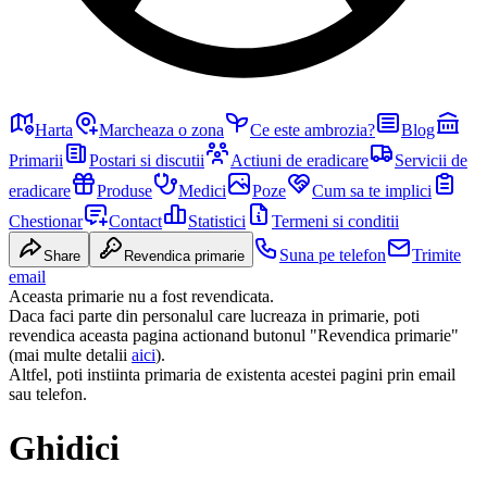
Harta
Marcheaza o zona
Ce este ambrozia?
Blog
Primarii
Postari si discutii
Actiuni de eradicare
Servicii de
eradicare
Produse
Medici
Poze
Cum sa te implici
Chestionar
Contact
Statistici
Termeni si conditii
Suna pe telefon
Trimite
Share
Revendica primarie
email
Aceasta primarie nu a fost revendicata.
Daca faci parte din personalul care lucreaza in primarie, poti
revendica aceasta pagina actionand butonul "Revendica primarie"
(mai multe detalii
aici
).
Altfel, poti instiinta primaria de existenta acestei pagini prin email
sau telefon.
Ghidici