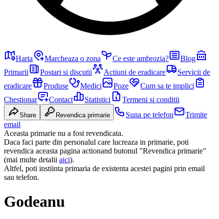
Harta
Marcheaza o zona
Ce este ambrozia?
Blog
Primarii
Postari si discutii
Actiuni de eradicare
Servicii de
eradicare
Produse
Medici
Poze
Cum sa te implici
Chestionar
Contact
Statistici
Termeni si conditii
Suna pe telefon
Trimite
Share
Revendica primarie
email
Aceasta primarie nu a fost revendicata.
Daca faci parte din personalul care lucreaza in primarie, poti
revendica aceasta pagina actionand butonul "Revendica primarie"
(mai multe detalii
aici
).
Altfel, poti instiinta primaria de existenta acestei pagini prin email
sau telefon.
Godeanu