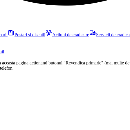
marii
Postari si discutii
Actiuni de eradicare
Servicii de eradica
ail
ca aceasta pagina actionand butonul "Revendica primarie" (mai multe det
 telefon.