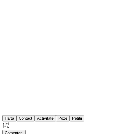
Harta
Contact
Activitate
Poze
Petitii
Comentarii