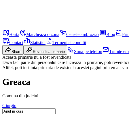
Harta
Marcheaza o zona
Ce este ambrozia?
Blog
Pri
Contact
Statistici
Termeni si conditii
Suna pe telefon
Trimite em
Share
Revendica primarie
Aceasta primarie nu a fost revendicata.
Daca faci parte din personalul care lucreaza in primarie, poti revendi
Altfel, poti instiinta primaria de existenta acestei pagini prin email sau
Greaca
Comuna
din judetul
Giurgiu