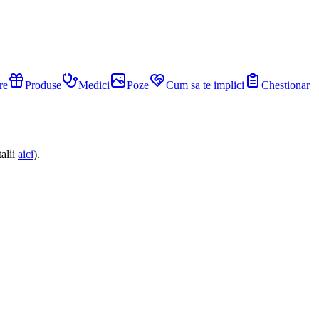
re
Produse
Medici
Poze
Cum sa te implici
Chestionar
alii
aici
).