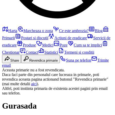
Harta
Marcheaza o zona
Ce este ambrozia?
Blog
Primarii
Postari si discutii
Actiuni de eradicare
Servicii de
eradicare
Produse
Medici
Poze
Cum sa te implici
Chestionar
Contact
Statistici
Termeni si conditii
Suna pe telefon
Trimite
Share
Revendica primarie
email
Aceasta primarie nu a fost revendicata.
Daca faci parte din personalul care lucreaza in primarie, poti
revendica aceasta pagina actionand butonul "Revendica primarie"
(mai multe detalii
aici
).
Altfel, poti instiinta primaria de existenta acestei pagini prin email
sau telefon.
Gurasada