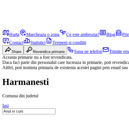
Harta
Marcheaza o zona
Ce este ambrozia?
Blog
Pri
Contact
Statistici
Termeni si conditii
Suna pe telefon
Trimite em
Share
Revendica primarie
Aceasta primarie nu a fost revendicata.
Daca faci parte din personalul care lucreaza in primarie, poti revendi
Altfel, poti instiinta primaria de existenta acestei pagini prin email sau
Harmanesti
Comuna
din judetul
Iasi