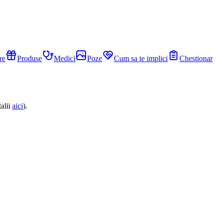
re
Produse
Medici
Poze
Cum sa te implici
Chestionar
alii
aici
).