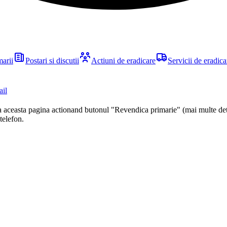
marii
Postari si discutii
Actiuni de eradicare
Servicii de eradica
ail
ca aceasta pagina actionand butonul "Revendica primarie" (mai multe det
 telefon.