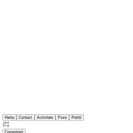
Harta
Contact
Activitate
Poze
Petitii
Comentarii