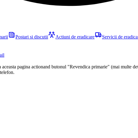
marii
Postari si discutii
Actiuni de eradicare
Servicii de eradica
ail
ca aceasta pagina actionand butonul "Revendica primarie" (mai multe det
 telefon.