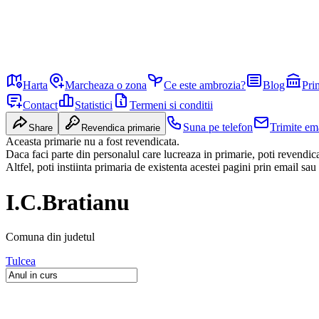
Harta
Marcheaza o zona
Ce este ambrozia?
Blog
Pri
Contact
Statistici
Termeni si conditii
Suna pe telefon
Trimite em
Share
Revendica primarie
Aceasta primarie nu a fost revendicata.
Daca faci parte din personalul care lucreaza in primarie, poti revendi
Altfel, poti instiinta primaria de existenta acestei pagini prin email sau
I.C.Bratianu
Comuna
din judetul
Tulcea