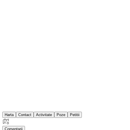
Harta
Contact
Activitate
Poze
Petitii
Comentarii