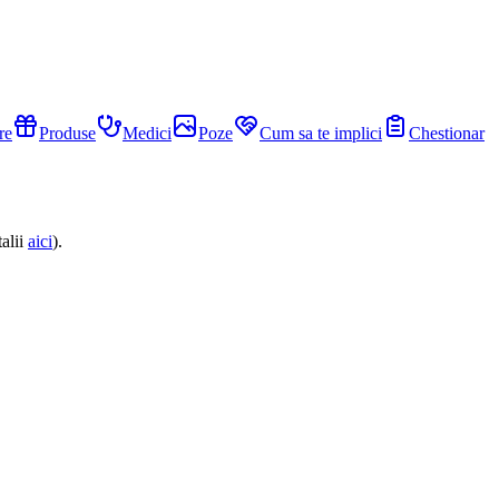
re
Produse
Medici
Poze
Cum sa te implici
Chestionar
alii
aici
).