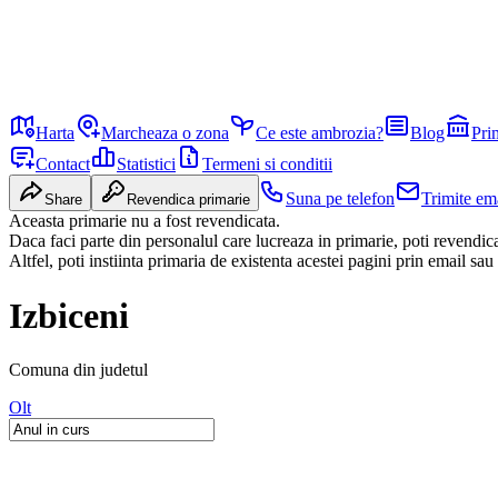
Harta
Marcheaza o zona
Ce este ambrozia?
Blog
Pri
Contact
Statistici
Termeni si conditii
Suna pe telefon
Trimite em
Share
Revendica primarie
Aceasta primarie nu a fost revendicata.
Daca faci parte din personalul care lucreaza in primarie, poti revendi
Altfel, poti instiinta primaria de existenta acestei pagini prin email sau
Izbiceni
Comuna
din judetul
Olt