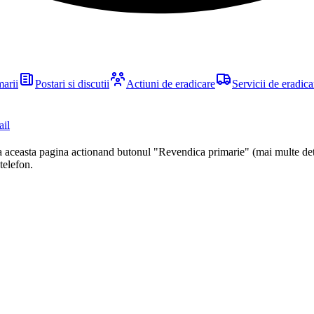
marii
Postari si discutii
Actiuni de eradicare
Servicii de eradica
ail
ca aceasta pagina actionand butonul "Revendica primarie" (mai multe det
 telefon.