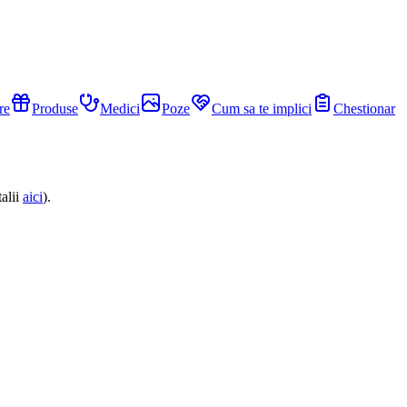
re
Produse
Medici
Poze
Cum sa te implici
Chestionar
alii
aici
).