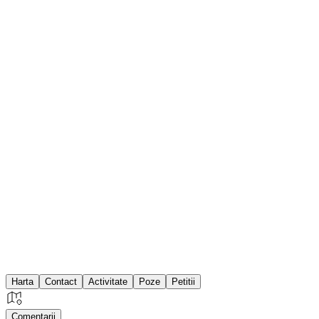
Harta
Contact
Activitate
Poze
Petitii
Comentarii