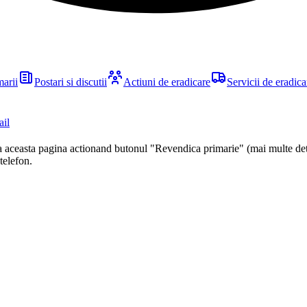
marii
Postari si discutii
Actiuni de eradicare
Servicii de eradica
ail
ca aceasta pagina actionand butonul "Revendica primarie" (mai multe det
 telefon.