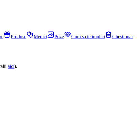
re
Produse
Medici
Poze
Cum sa te implici
Chestionar
alii
aici
).