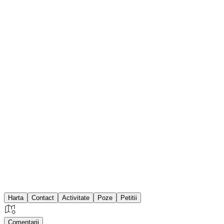
Harta
Contact
Activitate
Poze
Petitii
Comentarii