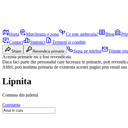
Harta
Marcheaza o zona
Ce este ambrozia?
Blog
Pri
Contact
Statistici
Termeni si conditii
Suna pe telefon
Trimite em
Share
Revendica primarie
Aceasta primarie nu a fost revendicata.
Daca faci parte din personalul care lucreaza in primarie, poti revendi
Altfel, poti instiinta primaria de existenta acestei pagini prin email sau
Lipnita
Comuna
din judetul
Constanta