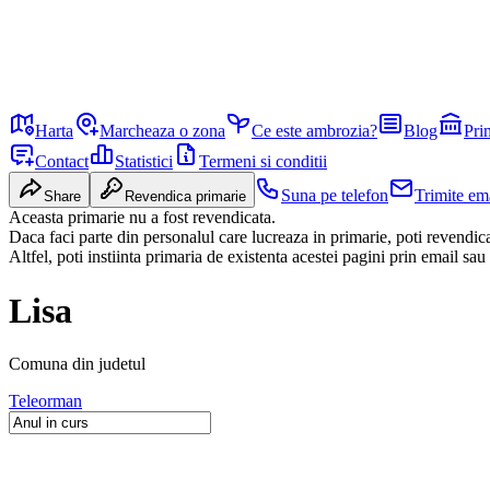
Harta
Marcheaza o zona
Ce este ambrozia?
Blog
Pri
Contact
Statistici
Termeni si conditii
Suna pe telefon
Trimite em
Share
Revendica primarie
Aceasta primarie nu a fost revendicata.
Daca faci parte din personalul care lucreaza in primarie, poti revendi
Altfel, poti instiinta primaria de existenta acestei pagini prin email sau
Lisa
Comuna
din judetul
Teleorman