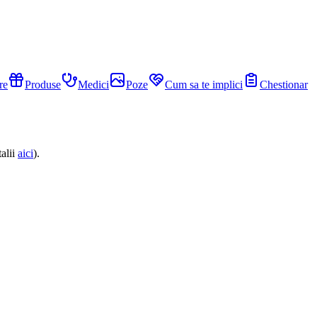
re
Produse
Medici
Poze
Cum sa te implici
Chestionar
alii
aici
).