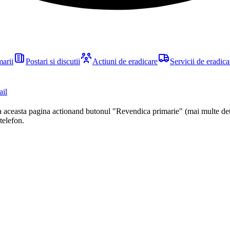
marii
Postari si discutii
Actiuni de eradicare
Servicii de eradica
ail
ca aceasta pagina actionand butonul "Revendica primarie" (mai multe det
 telefon.