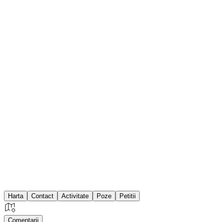
Harta
Contact
Activitate
Poze
Petitii
Comentarii