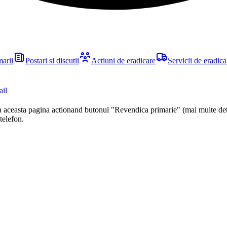
marii
Postari si discutii
Actiuni de eradicare
Servicii de eradica
ail
ca aceasta pagina actionand butonul "Revendica primarie" (mai multe det
 telefon.