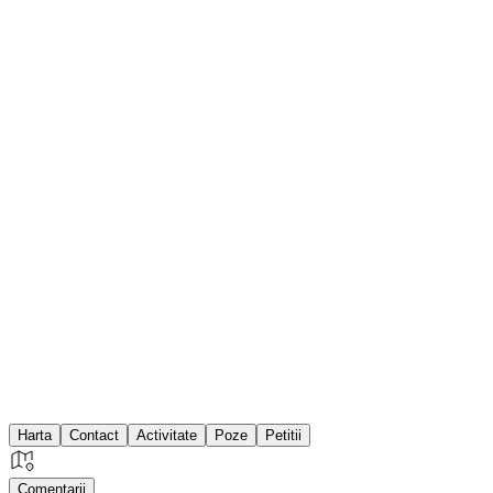
Harta
Contact
Activitate
Poze
Petitii
Comentarii