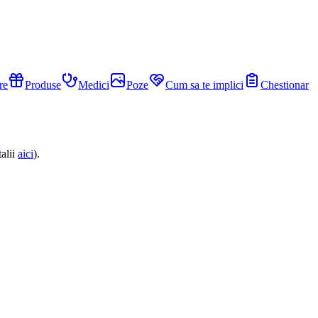
re
Produse
Medici
Poze
Cum sa te implici
Chestionar
alii
aici
).