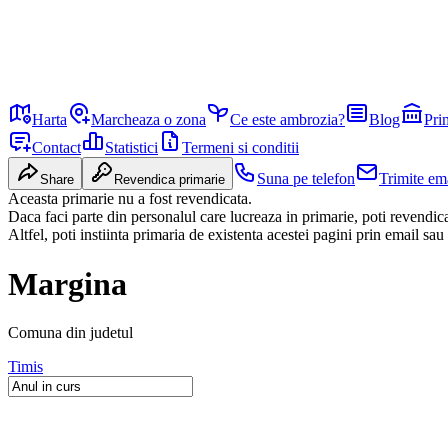
Harta
Marcheaza o zona
Ce este ambrozia?
Blog
Pri
Contact
Statistici
Termeni si conditii
Suna pe telefon
Trimite em
Share
Revendica primarie
Aceasta primarie nu a fost revendicata.
Daca faci parte din personalul care lucreaza in primarie, poti revendi
Altfel, poti instiinta primaria de existenta acestei pagini prin email sau
Margina
Comuna
din judetul
Timis