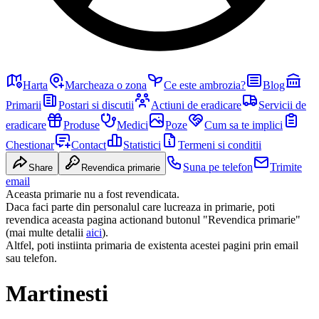
Harta
Marcheaza o zona
Ce este ambrozia?
Blog
Primarii
Postari si discutii
Actiuni de eradicare
Servicii de
eradicare
Produse
Medici
Poze
Cum sa te implici
Chestionar
Contact
Statistici
Termeni si conditii
Suna pe telefon
Trimite
Share
Revendica primarie
email
Aceasta primarie nu a fost revendicata.
Daca faci parte din personalul care lucreaza in primarie, poti
revendica aceasta pagina actionand butonul "Revendica primarie"
(mai multe detalii
aici
).
Altfel, poti instiinta primaria de existenta acestei pagini prin email
sau telefon.
Martinesti