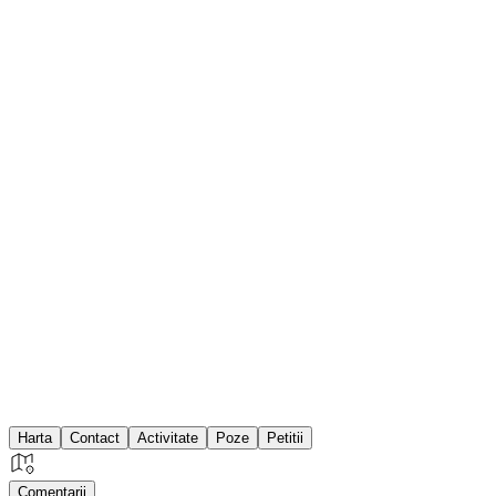
Harta
Contact
Activitate
Poze
Petitii
Comentarii