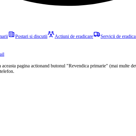
marii
Postari si discutii
Actiuni de eradicare
Servicii de eradica
ail
ca aceasta pagina actionand butonul "Revendica primarie" (mai multe det
 telefon.