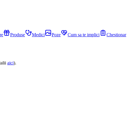
re
Produse
Medici
Poze
Cum sa te implici
Chestionar
alii
aici
).