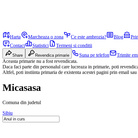
Harta
Marcheaza o zona
Ce este ambrozia?
Blog
Pri
Contact
Statistici
Termeni si conditii
Suna pe telefon
Trimite em
Share
Revendica primarie
Aceasta primarie nu a fost revendicata.
Daca faci parte din personalul care lucreaza in primarie, poti revendi
Altfel, poti instiinta primaria de existenta acestei pagini prin email sau
Micasasa
Comuna
din judetul
Sibiu