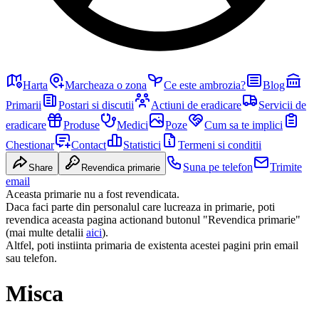
Harta
Marcheaza o zona
Ce este ambrozia?
Blog
Primarii
Postari si discutii
Actiuni de eradicare
Servicii de
eradicare
Produse
Medici
Poze
Cum sa te implici
Chestionar
Contact
Statistici
Termeni si conditii
Suna pe telefon
Trimite
Share
Revendica primarie
email
Aceasta primarie nu a fost revendicata.
Daca faci parte din personalul care lucreaza in primarie, poti
revendica aceasta pagina actionand butonul "Revendica primarie"
(mai multe detalii
aici
).
Altfel, poti instiinta primaria de existenta acestei pagini prin email
sau telefon.
Misca