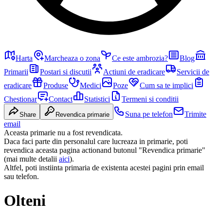
Harta
Marcheaza o zona
Ce este ambrozia?
Blog
Primarii
Postari si discutii
Actiuni de eradicare
Servicii de
eradicare
Produse
Medici
Poze
Cum sa te implici
Chestionar
Contact
Statistici
Termeni si conditii
Suna pe telefon
Trimite
Share
Revendica primarie
email
Aceasta primarie nu a fost revendicata.
Daca faci parte din personalul care lucreaza in primarie, poti
revendica aceasta pagina actionand butonul "Revendica primarie"
(mai multe detalii
aici
).
Altfel, poti instiinta primaria de existenta acestei pagini prin email
sau telefon.
Olteni