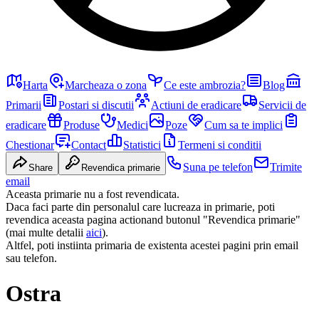
Harta
Marcheaza o zona
Ce este ambrozia?
Blog
Primarii
Postari si discutii
Actiuni de eradicare
Servicii de
eradicare
Produse
Medici
Poze
Cum sa te implici
Chestionar
Contact
Statistici
Termeni si conditii
Suna pe telefon
Trimite
Share
Revendica primarie
email
Aceasta primarie nu a fost revendicata.
Daca faci parte din personalul care lucreaza in primarie, poti
revendica aceasta pagina actionand butonul "Revendica primarie"
(mai multe detalii
aici
).
Altfel, poti instiinta primaria de existenta acestei pagini prin email
sau telefon.
Ostra