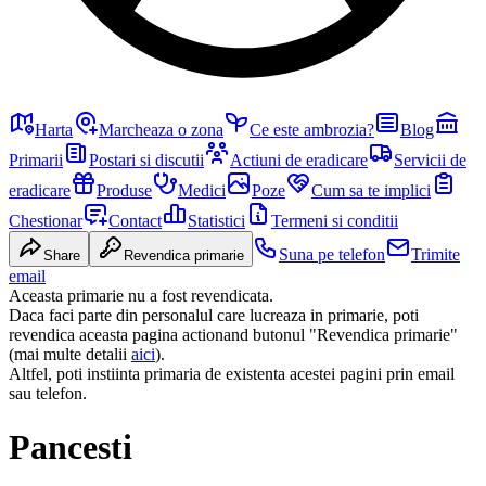
Harta
Marcheaza o zona
Ce este ambrozia?
Blog
Primarii
Postari si discutii
Actiuni de eradicare
Servicii de
eradicare
Produse
Medici
Poze
Cum sa te implici
Chestionar
Contact
Statistici
Termeni si conditii
Suna pe telefon
Trimite
Share
Revendica primarie
email
Aceasta primarie nu a fost revendicata.
Daca faci parte din personalul care lucreaza in primarie, poti
revendica aceasta pagina actionand butonul "Revendica primarie"
(mai multe detalii
aici
).
Altfel, poti instiinta primaria de existenta acestei pagini prin email
sau telefon.
Pancesti