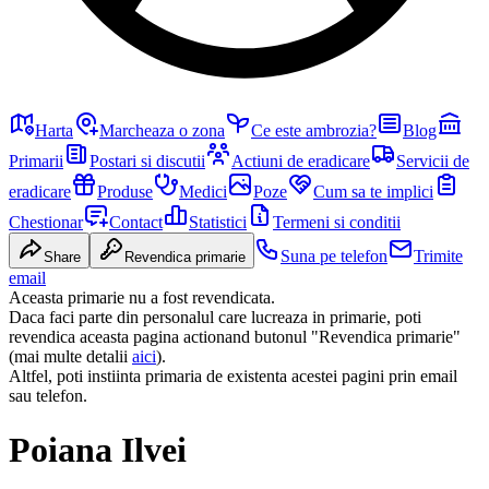
Harta
Marcheaza o zona
Ce este ambrozia?
Blog
Primarii
Postari si discutii
Actiuni de eradicare
Servicii de
eradicare
Produse
Medici
Poze
Cum sa te implici
Chestionar
Contact
Statistici
Termeni si conditii
Suna pe telefon
Trimite
Share
Revendica primarie
email
Aceasta primarie nu a fost revendicata.
Daca faci parte din personalul care lucreaza in primarie, poti
revendica aceasta pagina actionand butonul "Revendica primarie"
(mai multe detalii
aici
).
Altfel, poti instiinta primaria de existenta acestei pagini prin email
sau telefon.
Poiana Ilvei