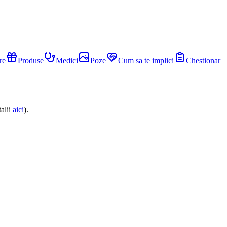
re
Produse
Medici
Poze
Cum sa te implici
Chestionar
alii
aici
).