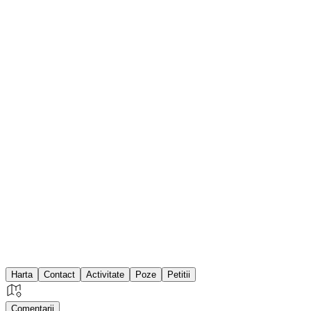
Harta
Contact
Activitate
Poze
Petitii
Comentarii