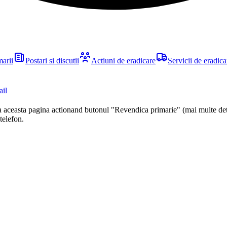
marii
Postari si discutii
Actiuni de eradicare
Servicii de eradica
ail
ca aceasta pagina actionand butonul "Revendica primarie" (mai multe det
 telefon.