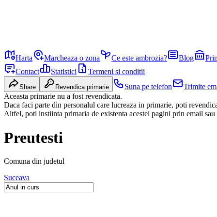
Harta
Marcheaza o zona
Ce este ambrozia?
Blog
Pri
Contact
Statistici
Termeni si conditii
Suna pe telefon
Trimite em
Share
Revendica primarie
Aceasta primarie nu a fost revendicata.
Daca faci parte din personalul care lucreaza in primarie, poti revendi
Altfel, poti instiinta primaria de existenta acestei pagini prin email sau
Preutesti
Comuna
din judetul
Suceava